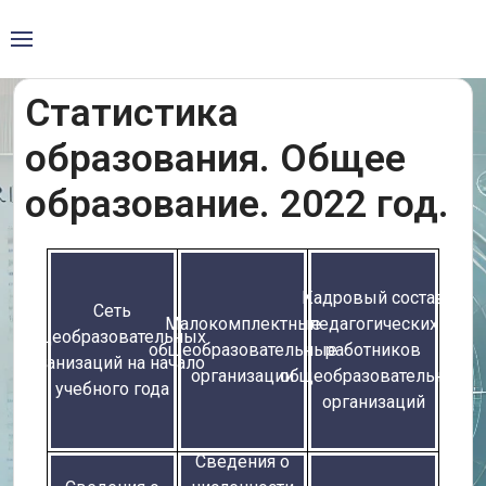
Статистика
образования. Общее
образование. 2022 год.
Кадровый состав
Сеть
Малокомплектные
педагогических
общеобразовательных
общеобразовательные
работников
организаций на начало
организации
общеобразовательных
учебного года
организаций
Сведения о