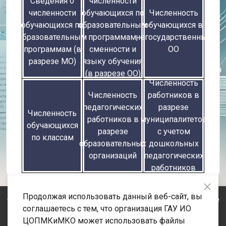
Сведения о
численности
численности
обучающихся по
Численность
обучающихся по
образовательным
обучающихся в
образовательным
программам,
негосударственных
программам (в
сменности и
ОО
разрезе МО)
языку обучения
(в разрезе ОО)
Численность
Численность
работников в
педагогических
разрезе
Численность
работников в
муниципалитетов
обучающихся
разрезе
с учетом
по классам
образовательных
дошкольных
организаций
педагогических
работников
Продолжая использовать данный веб-сайт, вы
© 2020-2026 Государственное автономное учреждение
соглашаетесь с тем, что организация ГАУ ИО
Иркутской области «Центр оценки профессионального
ЦОПМКиМКО может использовать файлы
мастерства, квалификаций педагогов и мониторинга