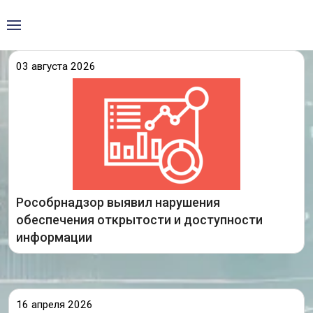
03 августа 2026
Федеральной службой по надзору в сфере
проведен мониторинг
образования и науки
в части соблюдения
системы образования
требований по размещению и обновлению
информации о материально-техническом
обеспечении образовательной деятельности, в
том числе
Рособрнадзор выявил нарушения
обеспечения открытости и доступности
Подробнее
информации
16 апреля 2026
Подведен итог результатов ежегодного