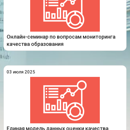
подготовке муниципального итогового отчета и
проведении социологического опроса об
.
удовлетворенности системой образования»
в
К участию
Онлайн-семинар по вопросам мониторинга
Подробнее
качества образования
03 июля 2025
В Правительстве РФ 1 июля 2025 года прошло
совещание по формированию единой модели
данных оценки качества системы образования. В
совещании приняли участие министр
просвещения РФ Сергей Кравцов, руководитель
Единая модель данных оценки качества