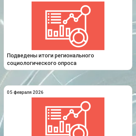
автоматизированного социологического опроса
об удовлетворенности населения системой
образования Иркутской области».
В текущем году участниками соцопроса стали
более 267 тысяч респондентов из всех
муниципальных образований региона, это
Подведены итоги регионального
Подробнее
социологического опроса
05 февраля 2026
проводится
На сайте ГАУ ИО ЦОПМКиМКО
ежегодный социологический опрос об
удовлетворенности системой образования
На вопросы анкеты уже
Иркутской области.
ответили 203 320 человек из 1967
образовательных организаций региона и их