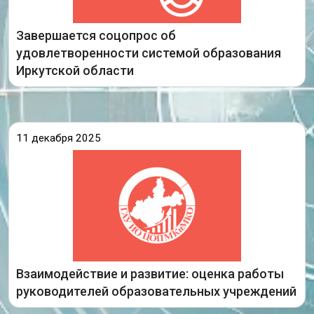
Завершается соцопрос об
удовлетворенности системой образования
Подробнее
Иркутской области
11 декабря 2025
В начале декабря в Улан-Удэ состоялась XI
научно-практическая онлайн-конференция
«Оценка качества образования: от
проектирования к практике».
Руководитель Центра оценки мониторинговых
исследований ГАУ ИО ЦОПМКиМКО Татьяна
Жданко
Взаимодействие и развитие: оценка работы
Подробнее
руководителей образовательных учреждений