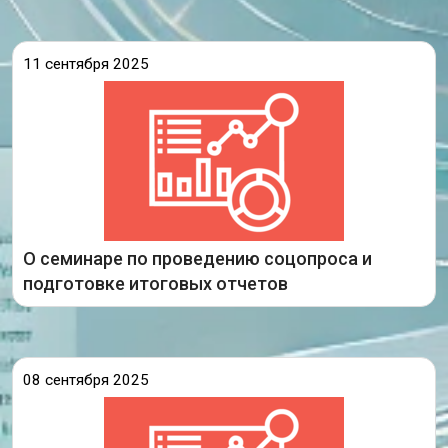
11 сентября 2025
Экспертно-аналитическим сектором ГАУ ИО
ЦОПМКиМКО 10 сентября 2025 года проведен
онлайн-семинар по теме «О подготовке
муниципального итогового отчета и проведении
социологического опроса об удовлетворенности
системой образования». В семинаре
О семинаре по проведению соцопроса и
Подробнее
подготовке итоговых отчетов
08 сентября 2025
Экспертно-аналитический сектор
года в
5
202
сентября
0
1
ЦОПМКиМКО
ИО
ГАУ
О
«
семинар по теме
онлайн-
проводит
0
9.3