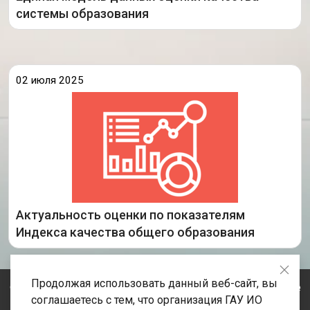
Подробнее
системы образования
02 июля 2025
11-12 июня в Казани прошел III
Международный форум «Формируя будущее» с
участием министров образования 30
дружественных стран. На пленарном заседании
форума глава Минпросвещения РФ Сергей
Кравцов заявил о
Актуальность оценки по показателям
Подробнее
Индекса качества общего образования
Продолжая использовать данный веб-сайт, вы
© 2020-2026 Государственное автономное учреждение
соглашаетесь с тем, что организация ГАУ ИО
Иркутской области «Центр оценки профессионального