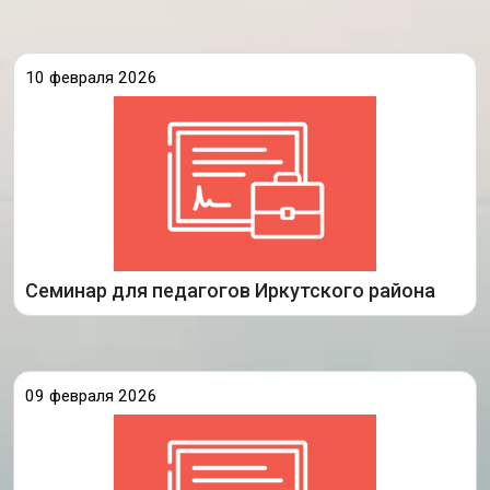
10 февраля 2026
Специалисты Центра сопровождения
аттестации работников образования ГАУ ИО
ЦОПМКиМКО 6 февраля провели методическое
мероприятие для педагогов Иркутского района.
Главная тема встречи — это особенности и
ключевые этапы аттестации
Подробнее
Семинар для педагогов Иркутского района
09 февраля 2026
Специалисты Центра сопровождения
аттестации работников образования ГАУ ИО
ЦОПМКиМКО 6 февраля провели методическое
мероприятие для педагогов Иркутского района.