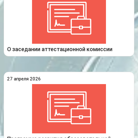
образования Иркутской области, на котором были
рассмотрены аттестационные материалы
педагогических работников организаций,
осуществляющих образовательную деятельность
на территории Иркутской области, принято
решение
Подробнее
О заседании аттестационной комиссии
27 апреля 2026
Специалисты Центра сопровождения аттестации
педагогических работников ГАУ ИО ЦОПМКиМКО
выступили с лекциями перед педагогами
образовательных организаций Иркутска. В своих
выступлениях они говорили о программе
развития как о стратегическом документе
образовательной