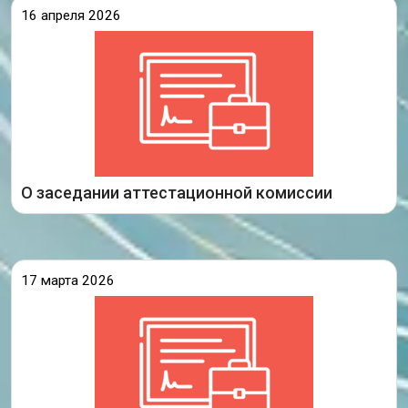
16 апреля 2026
16 апреля 2026 года состоялось заседание
аттестационной комиссии министерства
образования Иркутской области, на котором были
рассмотрены аттестационные материалы
педагогических работников организаций,
осуществляющих образовательную деятельность
на территории Иркутской области, принято
решение
Подробнее
О заседании аттестационной комиссии
17 марта 2026
Опубликовано распоряжение министерства
образования Иркутской области по итогам
заседания аттестационной комиссии Иркутской
области от 13 марта 2026 года.
Ознакомиться с распоряжением министерства