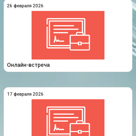
26 февраля 2026
Центр сопровождения аттестации
педагогических работников (САРО) организовал
масштабное инструктивно-методическое
совещание в онлайн-формате. В мероприятии
приняли участие более 300 экспертов, остальные
могут посмотреть в записи. В ходе встречи
руководитель центра
Подробнее
Онлайн-встреча
17 февраля 2026
Опубликовано Распоряжение министерства
образования Иркутской области по итогам
заседания аттестационной комиссии Иркутской
области от 12 февраля 2026 года.
Ознакомиться с распоряжением министерства