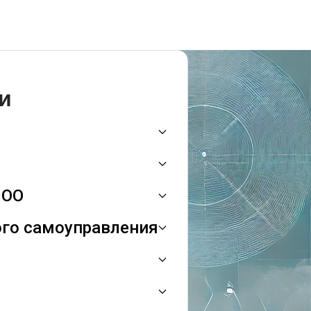
и
 ОО
го самоуправления