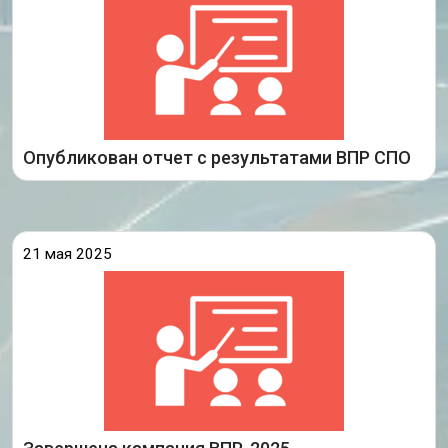
всероссийских проверочных работ (ВПР) в
профессиональных образовательных
организациях Иркутской области, реализующих
программы среднего профессионального
образования в очной форме.
Подробнее
Опубликован отчет с результатами ВПР СПО
21 мая 2025
В Иркутской области завершились
всероссийские проверочные работы (ВПР). По
итогам кампании 2025 года в мониторинге
приняли участие все (833) общеобразовательные
организации региона, в которых обучаются
школьники 4-8-х и
Подробнее