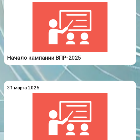
стартовали всероссийские проверочные работы
(ВПР). В этом году свои знания в рамках ВПР
проверят ученики 4-8-х и 10-х классов из 832
образовательных организаций.
Подробнее
Начало кампании ВПР-2025
31 марта 2025
С 11 апреля по 16 мая в Иркутской области ученики 4-х,
5-х, 6-х, 7-х, 8-х и 10-х классов выполнят всероссийские
проверочные работы.
Несмотря на то что