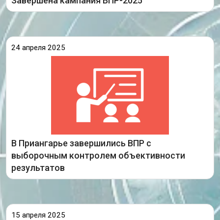
Завершена кампания ВПР-2025
24 апреля 2025
Всероссийские проверочные работы – это
контрольные работы, проводимые по отдельным
учебным предметам с целью обеспечения
единого образовательного пространства в РФ,
осуществления мониторинга уровня и качества
подготовки обучающихся в
В Приангарье завершились ВПР с
выборочным контролем объективности
Подробнее
результатов
15 апреля 2025
11 апреля в школах Иркутской области