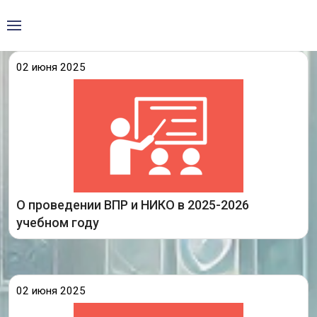
02 июня 2025
Рособрнадзор утвердил состав участников,
сроки и продолжительность проведения
всероссийских проверочных работ (ВПР) в
школах в 2025-2026 учебном году.
ВПР пройдут с 20 апреля по 20 мая,
О проведении ВПР и НИКО в 2025-2026
Подробнее
учебном году
02 июня 2025
аналитические
В разделе ВПР СПО размещены
по результатам выполнения
материалы