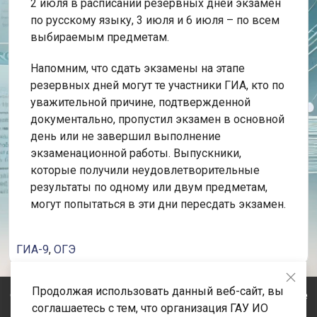
2 июля в расписании резервных дней экзамен
по русскому языку, 3 июля и 6 июля – по всем
выбираемым предметам.
Напомним, что сдать экзамены на этапе
резервных дней могут те участники ГИА, кто по
уважительной причине, подтвержденной
документально, пропустил экзамен в основной
день или не завершил выполнение
экзаменационной работы. Выпускники,
которые получили неудовлетворительные
результаты по одному или двум предметам,
могут попытаться в эти дни пересдать экзамен.
ГИА-9
,
ОГЭ
Продолжая использовать данный веб-сайт, вы
© 2020-2026 Государственное автономное учреждение
соглашаетесь с тем, что организация ГАУ ИО
Иркутской области «Центр оценки профессионального