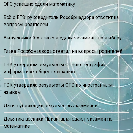
ОГЭ успешно сдали математику
Всё о ЕГЭ: руководитель Рособрнадзора ответит на
вопросы родителей
Выпускники 9-х классов сдали экзамены по выбору
Глава Рособрнадзора ответил на вопросы родителей
ГЭК утвердила результаты ОГЭ по географии,
информатике, обществознанию
ГЭК утвердила результаты ОГЭ по иностранным
языкам
Даты публикации результатов экзаменов
Девятиклассники Приангарья сдают экзамен по
математике