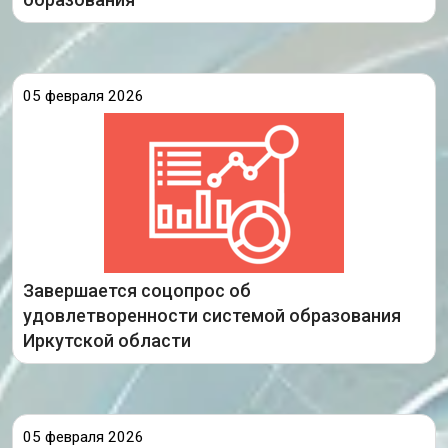
05 февраля 2026
проводится
На сайте ГАУ ИО ЦОПМКиМКО
ежегодный социологический опрос об
удовлетворенности системой образования
На вопросы анкеты уже
Иркутской области.
ответили 203 320 человек из 1967
образовательных организаций региона и их
Завершается соцопрос об
удовлетворенности системой образования
Подробнее
Иркутской области
05 февраля 2026
Федеральной службой по надзору в сфере