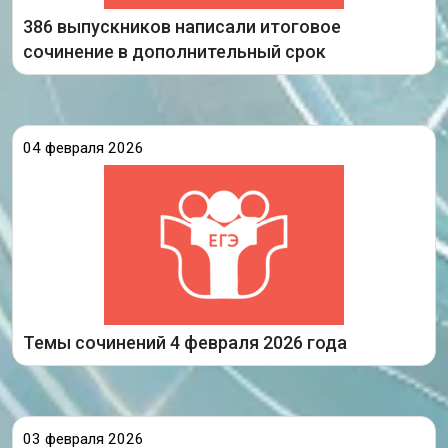
386 выпускников написали итоговое
Подробнее
сочинение в дополнительный срок
04 февраля 2026
126.Мечты и реальность в произведении
искусства.
226.В чём опасность эгоизма?
329.Согласны ли Вы с Н.В. Гоголем, убеждённым
в том, что книги спасают человека от праздности?
Подробнее
431.«И клятву верности сдержали…»: образцы
Темы сочинений 4 февраля 2026 года
03 февраля 2026