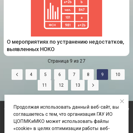
года провели видеосовещание об организации
работы по устранению недостатков, выявленных
независимой оценкой качества условий
осуществления образовательной
О мероприятиях по устранению недостатков,
Подробнее
выявленных НОКО
Страница 9 из 27
4
5
6
7
8
9
10
11
12
13
Продолжая использовать данный веб-сайт, вы
© 2020-2026 Государственное автономное учреждение
соглашаетесь с тем, что организация ГАУ ИО
Иркутской области «Центр оценки профессионального
ЦОПМКиМКО может использовать файлы
мастерства, квалификаций педагогов и мониторинга
«cookie» в целях оптимизации работы веб-
качества образования» Адрес: 664023, Иркутская