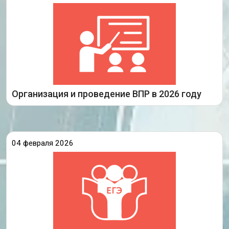
образования и науки совместно с федеральным
государственным бюджетным учреждением
«Федеральный институт оценки качества
образования» 4 февраля 2026 года проведено
совещание по вопросам
Подробнее
Организация и проведение ВПР в 2026 году
04 февраля 2026
3 декабря 2025 года выпускники Иркутской
области писали итоговое сочинение (изложение).
Это было первое испытание в рамках ГИА-2026,
успешное прохождение которого является одним
из условий допуска к сдаче