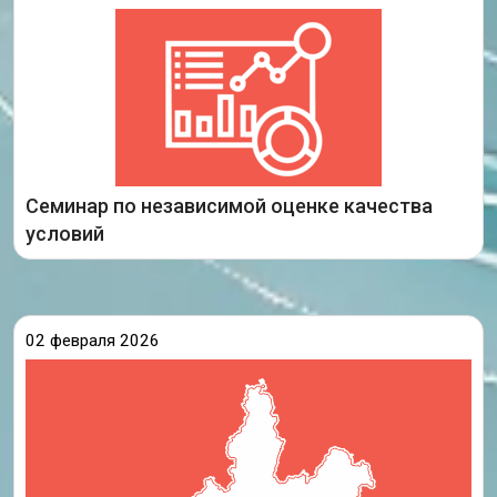
Министерство образования Иркутской области
совместно с ГАУ ИО ЦОПМКиМКО 2 февраля 2026
года провели семинар об организации работы по
независимой оценке качества условий
осуществления образовательной деятельности на
муниципальном
Семинар по независимой оценке качества
Подробнее
условий
02 февраля 2026
30 января в Центре оценки профессионального
мастерства и мониторинга качества образования
прошел семинар по реализации федерального
проекта «Производительность труда» в
смешанном формате. С начала 2026 года наш
центр