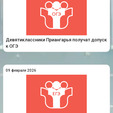
обязательное испытание, которое является
допуском к государственной итоговой аттестации
по образовательным программам основного
общего образования.
Девятиклассники Приангарья получат допуск
Подробнее
к ОГЭ
09 февраля 2026
В Иркутской области подведены итоги
регистрации на участие в ГИА-2026 по
программам среднего общего образования. По
предварительным данным РЦОИ Центра оценки
профессионального мастерства, квалификаций
педагогов и мониторинга качества