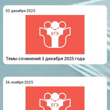
03 декабря 2025
111. Всегда ли, на Ваш взгляд, мечта возвышает
человека?
207. Как, по Вашему мнению, противостоять
ударам судьбы?
312. Что связывает современных людей с
Подробнее
предыдущими поколениями?
Темы сочинений 3 декабря 2025 года
409. Согласны ли Вы с
26 ноября 2025
В декабре не только зима начинается, но и
стартует государственная итоговая аттестация
2026 года. Ведь именно 3 декабря выпускникам
Иркутской области, обучающимся по
образовательным программам среднего общего