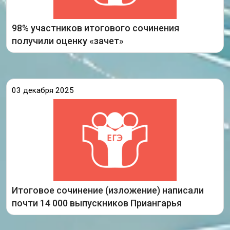
98% участников итогового сочинения
Подробнее
получили оценку «зачет»
03 декабря 2025
3 декабря 2025 года для выпускников
Иркутской области, обучающихся по
образовательным программам среднего общего
образования, началась государственная итоговая
аттестация – одиннадцатиклассники напишут
итоговое сочинение (изложение). Это первое
испытание
Итоговое сочинение (изложение) написали
Подробнее
почти 14 000 выпускников Приангарья