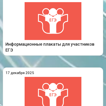
Рособрнадзор подготовил серию плакатов, на
которых размещена актуальная информация о
проведении единого государственного экзамена.
На плакатах можно найти ответы на такие
вопросы, как права и обязанности
Информационные плакаты для участников
Подробнее
ЕГЭ
17 декабря 2025
3 декабря 2025 года выпускники Иркутской
области писали итоговое сочинение (изложение).
Всего в этот день работу выполнили 13 653
одиннадцатиклассника.
Итоговое сочинение писали 13 471 человек.