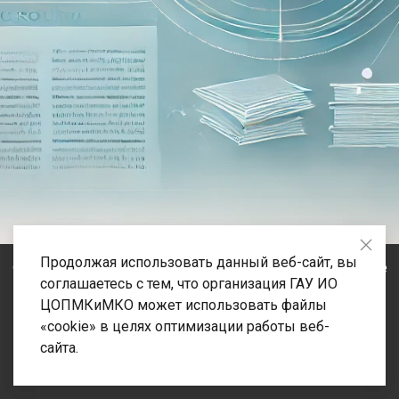
Продолжая использовать данный веб-сайт, вы
© 2020-2026 Государственное автономное учреждение
соглашаетесь с тем, что организация ГАУ ИО
Иркутской области «Центр оценки профессионального
ЦОПМКиМКО может использовать файлы
мастерства, квалификаций педагогов и мониторинга
«cookie» в целях оптимизации работы веб-
качества образования» Адрес: 664023, Иркутская
сайта.
область, город Иркутск, улица Лыткина, строение 75/1.
Телефон: +7 (3952) 500-287 Email: info@coko38.ru