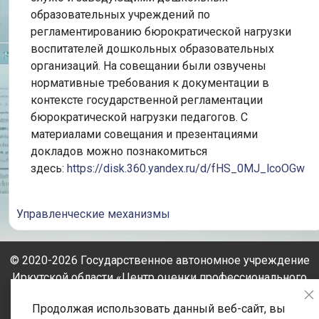
образовательных учреждений по
регламентированию бюрократической нагрузки
воспитателей дошкольных образовательных
организаций. На совещании были озвучены
нормативные требования к документации в
контексте государственной регламентации
бюрократической нагрузки педагогов. С
материалами совещания и презентациями
докладов можно познакомиться
здесь:
https://disk.360.yandex.ru/d/fHS_0MJ_lcoOGw
Управленческие механизмы
© 2020-2026 Государственное автономное учреждение
Иркутской области «Центр оценки профессионального
мастерства, квалификаций педагогов и мониторинга
Продолжая использовать данный веб-сайт, вы
качества образования» Адрес: 664023, Иркутская