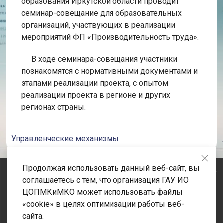
образования Иркутской области проводит
семинар-совещание для образовательных
организаций, участвующих в реализации
мероприятий ФП «Производительность труда».
В ходе семинара-совещания участники
познакомятся с нормативными документами и
этапами реализации проекта, с опытом
реализации проекта в регионе и других
регионах страны.
Управленческие механизмы
Продолжая использовать данный веб-сайт, вы
© 2020-2026 Государственное автономное учреждение
соглашаетесь с тем, что организация ГАУ ИО
Иркутской области «Центр оценки профессионального
ЦОПМКиМКО может использовать файлы
мастерства, квалификаций педагогов и мониторинга
«cookie» в целях оптимизации работы веб-
качества образования» Адрес: 664023, Иркутская
сайта.
область, город Иркутск, улица Лыткина, строение 75/1.