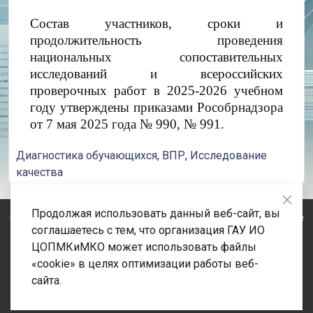
Состав участников, сроки и
продолжительность проведения
национальных сопоставительных
исследований и всероссийских
проверочных работ в 2025-2026 учебном
году утверждены приказами Рособрнадзора
от 7 мая 2025 года № 990, № 991.
Диагностика обучающихся
,
ВПР
,
Исследование
качества
Продолжая использовать данный веб-сайт, вы
© 2020-2026 Государственное автономное учреждение
соглашаетесь с тем, что организация ГАУ ИО
Иркутской области «Центр оценки профессионального
ЦОПМКиМКО может использовать файлы
мастерства, квалификаций педагогов и мониторинга
«cookie» в целях оптимизации работы веб-
качества образования» Адрес: 664023, Иркутская
сайта.
область, город Иркутск, улица Лыткина, строение 75/1.
Телефон: +7 (3952) 500-287 Email: info@coko38.ru