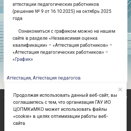
аттестации педагогических работников
(решение № 9 от 16.10.2025) на октябрь 2025
года.
Ознакомиться с графиком можно на нашем
сайте в разделе «Независимая оценка
квалификации» – «Аттестация работников» –
«Аттестация педагогических работников»
–
«
График
»
Аттестация
,
Аттестация педагогов
Продолжая использовать данный веб-сайт, вы
© 2020-2026 Государственное автономное учреждение
соглашаетесь с тем, что организация ГАУ ИО
Иркутской области «Центр оценки профессионального
ЦОПМКиМКО может использовать файлы
мастерства, квалификаций педагогов и мониторинга
«cookie» в целях оптимизации работы веб-
качества образования» Адрес: 664023, Иркутская
сайта.
область, город Иркутск, улица Лыткина, строение 75/1.