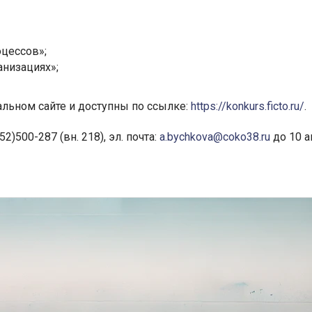
оцессов»;
анизациях»;
льном сайте и доступны по ссылке:
https://konkurs.ficto.ru/
.
)500-287 (вн. 218), эл. почта:
a.bychkova@coko38.ru
до 10 а