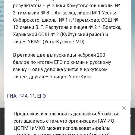
результатом – ученики Хомутовской школы №
2, гимназии № 8 г. Ангарска, лицея № 1 Усолья-
Сибирского, школы № 1 г. Черемхово, СОШ №
12 имени В. Г. Распутина и лицея № 2 г. Братска,
Харикской СОШ № 2 (Куйтунский район) и
лицея УКМО (Усть-Кутское МО).
В регионе две выпускницы набрали 200
баллов по итогам ЕГЭ по химии и русскому
языку – одна девочка учится в иркутском
лицее, другая – в лицее Усть-Кута.
ГИА
,
ГИА-11
,
ЕГЭ
Продолжая использовать данный веб-сайт, вы
© 2020-2026 Государственное автономное учреждение
соглашаетесь с тем, что организация ГАУ ИО
Иркутской области «Центр оценки профессионального
ЦОПМКиМКО может использовать файлы
мастерства, квалификаций педагогов и мониторинга