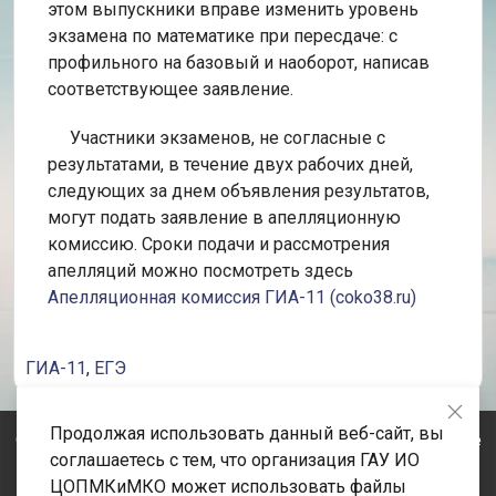
этом выпускники вправе изменить уровень
экзамена по математике при пересдаче: с
профильного на базовый и наоборот, написав
соответствующее заявление.
Участники экзаменов, не согласные с
результатами, в течение двух рабочих дней,
следующих за днем объявления результатов,
могут подать заявление в апелляционную
комиссию. Сроки подачи и рассмотрения
апелляций можно посмотреть здесь
Апелляционная комиссия ГИА-11 (coko38.ru)
ГИА-11
,
ЕГЭ
Продолжая использовать данный веб-сайт, вы
© 2020-2026 Государственное автономное учреждение
соглашаетесь с тем, что организация ГАУ ИО
Иркутской области «Центр оценки профессионального
ЦОПМКиМКО может использовать файлы
мастерства, квалификаций педагогов и мониторинга